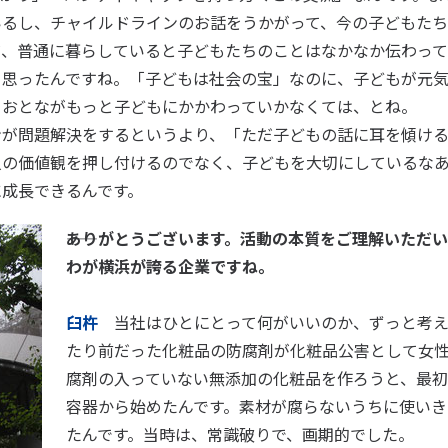
いるし、チャイルドラインのお話をうかがって、今の子どもた
だ、普通に暮らしていると子どもたちのことはなかなか伝わって
と思ったんですね。「子どもは社会の宝」なのに、子どもが元
、おとながもっと子どもにかかわっていかなくては、とね。
が問題解決をするというより、「ただ子どもの話に耳を傾ける
人の価値観を押し付けるのでなく、子どもを大切にしているな
に成長できるんです。
――ありがとうございます。活動の本質をご理解いただ
わが横浜が誇る企業ですね。
臼杵
当社はひとにとって何がいいのか、ずっと考え
たり前だった化粧品の防腐剤が化粧品公害として女
腐剤の入っていない無添加の化粧品を作ろうと、最初
容器から始めたんです。素材が腐らないうちに使いき
たんです。当時は、常識破りで、画期的でした。