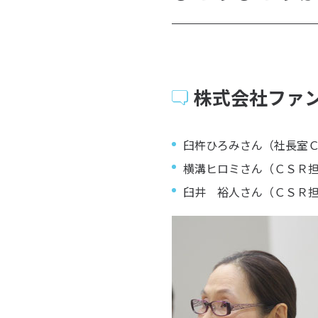
株式会社ファ
臼杵ひろみさん（社長室
横溝ヒロミさん（ＣＳＲ
臼井 裕人さん（ＣＳＲ